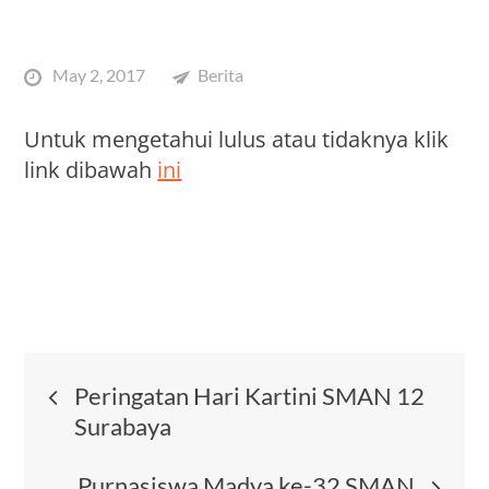
Posted
May 2, 2017
Berita
on
Untuk mengetahui lulus atau tidaknya klik
link dibawah
ini
Post
Peringatan Hari Kartini SMAN 12
Surabaya
navigation
Purnasiswa Madya ke-32 SMAN