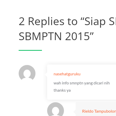
2 Replies to “Sia
SBMPTN 2015”
nasehatguruku
wah info smnptn yang dicari nih
thanks ya
Rieldo Tampubolo