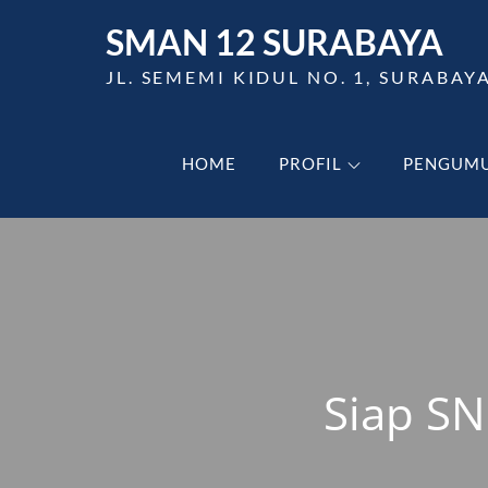
Skip
SMAN 12 SURABAYA
to
content
JL. SEMEMI KIDUL NO. 1, SURABAY
HOME
PROFIL
PENGUM
Siap S