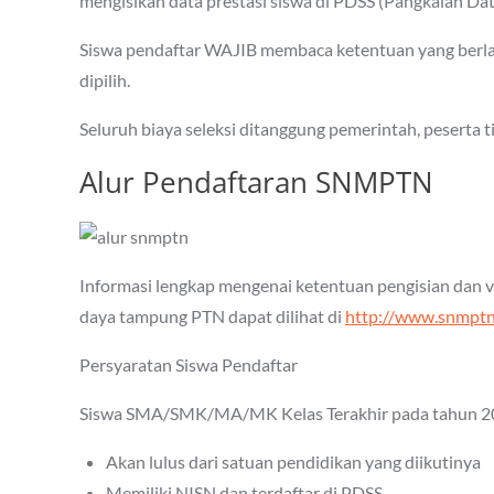
mengisikan data prestasi siswa di PDSS (Pangkalan Dat
Siswa pendaftar WAJIB membaca ketentuan yang berla
dipilih.
Seluruh biaya seleksi ditanggung pemerintah, peserta t
Alur Pendaftaran SNMPTN
Informasi lengkap mengenai ketentuan pengisian dan ve
daya tampung PTN dapat dilihat di
http://www.snmptn.
Persyaratan Siswa Pendaftar
Siswa SMA/SMK/MA/MK Kelas Terakhir pada tahun 20
Akan lulus dari satuan pendidikan yang diikutinya
Memiliki NISN dan terdaftar di PDSS