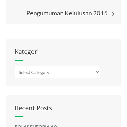
navigation
Pengumuman Kelulusan 2015
Kategori
Kategori
Recent Posts
ROLAS EUFORIA 4.0