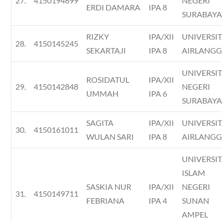
27.
4150194699
NEGERI
ERDI DAMARA
IPA 8
SURABAY
RIZKY
IPA/XII
UNIVERSI
28.
4150145245
SEKARTAJI
IPA 8
AIRLANG
UNIVERSI
ROSIDATUL
IPA/XII
29.
4150142848
NEGERI
UMMAH
IPA 6
SURABAY
SAGITA
IPA/XII
UNIVERSI
30.
4150161011
WULAN SARI
IPA 8
AIRLANG
UNIVERSI
ISLAM
SASKIA NUR
IPA/XII
NEGERI
31.
4150149711
FEBRIANA
IPA 4
SUNAN
AMPEL