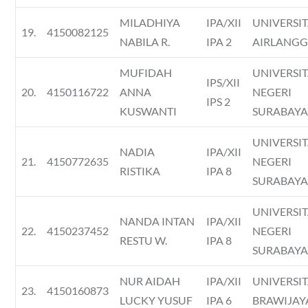
MILADHIYA
IPA/XII
UNIVERSI
19.
4150082125
NABILA R.
IPA 2
AIRLANG
MUFIDAH
UNIVERSI
IPS/XII
20.
4150116722
ANNA
NEGERI
IPS 2
KUSWANTI
SURABAY
UNIVERSI
NADIA
IPA/XII
21.
4150772635
NEGERI
RISTIKA
IPA 8
SURABAY
UNIVERSI
NANDA INTAN
IPA/XII
22.
4150237452
NEGERI
RESTU W.
IPA 8
SURABAY
NUR AIDAH
IPA/XII
UNIVERSI
23.
4150160873
LUCKY YUSUF
IPA 6
BRAWIJAY