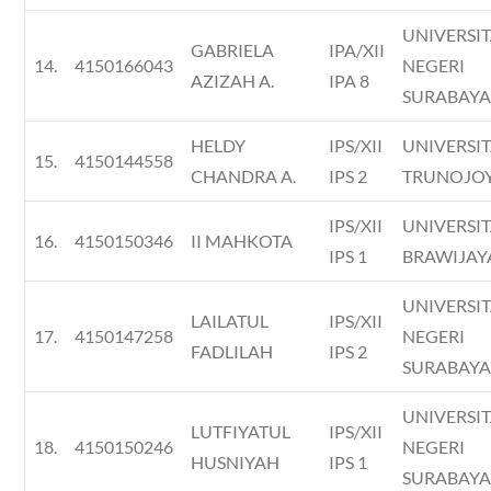
UNIVERSI
GABRIELA
IPA/XII
14.
4150166043
NEGERI
AZIZAH A.
IPA 8
SURABAY
HELDY
IPS/XII
UNIVERSI
15.
4150144558
CHANDRA A.
IPS 2
TRUNOJO
IPS/XII
UNIVERSI
16.
4150150346
II MAHKOTA
IPS 1
BRAWIJAY
UNIVERSI
LAILATUL
IPS/XII
17.
4150147258
NEGERI
FADLILAH
IPS 2
SURABAY
UNIVERSI
LUTFIYATUL
IPS/XII
18.
4150150246
NEGERI
HUSNIYAH
IPS 1
SURABAY