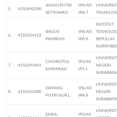
ANGGI PUTRI
IPA/XII
UNIVERSI
5.
4150690290
SETYOWATI
IPA 7
TRUNOJO
INSTITUT
BAGUS
IPA/XII
TEKNOLO
6.
4150524123
PAMBUDI
IPA 8
SEPULUH
NOPEMBE
UNIVERSI
CHOIROTUL
IPS/XII
7.
4150291492
NEGERI
KHIKMIAH
IPS 1
SURABAY
UNIVERSI
DAYANG
IPA/XII
8.
4150163280
NEGERI
PUTRI NUR L.
IPA 8
SURABAY
UNIVERSI
DHEA
IPS/XII