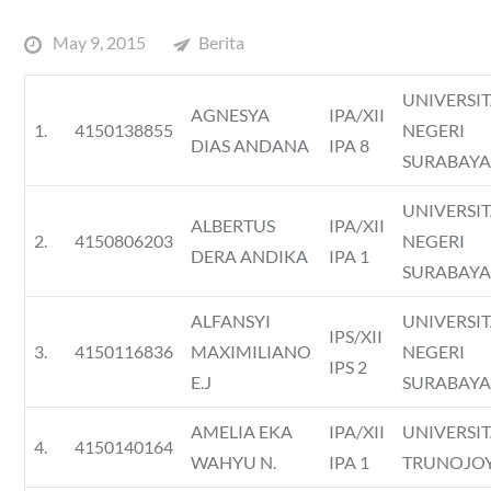
Posted
May 9, 2015
Berita
on
UNIVERSI
AGNESYA
IPA/XII
1.
4150138855
NEGERI
DIAS ANDANA
IPA 8
SURABAY
UNIVERSI
ALBERTUS
IPA/XII
2.
4150806203
NEGERI
DERA ANDIKA
IPA 1
SURABAY
ALFANSYI
UNIVERSI
IPS/XII
3.
4150116836
MAXIMILIANO
NEGERI
IPS 2
E.J
SURABAY
AMELIA EKA
IPA/XII
UNIVERSI
4.
4150140164
WAHYU N.
IPA 1
TRUNOJO