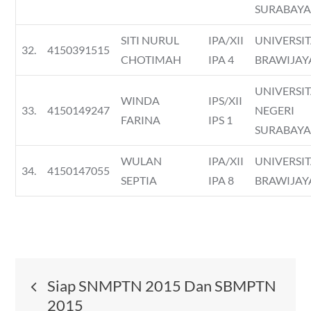
SURABAY
SITI NURUL
IPA/XII
UNIVERSI
32.
4150391515
CHOTIMAH
IPA 4
BRAWIJAY
UNIVERSI
WINDA
IPS/XII
33.
4150149247
NEGERI
FARINA
IPS 1
SURABAY
WULAN
IPA/XII
UNIVERSI
34.
4150147055
SEPTIA
IPA 8
BRAWIJAY
Post
Siap SNMPTN 2015 Dan SBMPTN
2015