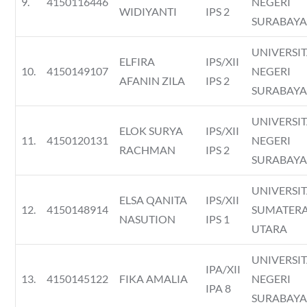
9.
4150116446
NEGERI
WIDIYANTI
IPS 2
SURABAY
UNIVERSI
ELFIRA
IPS/XII
10.
4150149107
NEGERI
AFANIN ZILA
IPS 2
SURABAY
UNIVERSI
ELOK SURYA
IPS/XII
11.
4150120131
NEGERI
RACHMAN
IPS 2
SURABAY
UNIVERSI
ELSA QANITA
IPS/XII
12.
4150148914
SUMATER
NASUTION
IPS 1
UTARA
UNIVERSI
IPA/XII
13.
4150145122
FIKA AMALIA
NEGERI
IPA 8
SURABAY