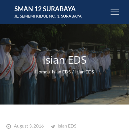
Skip
SMAN 12 SURABAYA
to
JL. SEMEMI KIDUL NO. 1, SURABAYA
content
Isian EDS
Home
Isian EDS
Isian EDS
Posted
August 3, 2016
Isian EDS