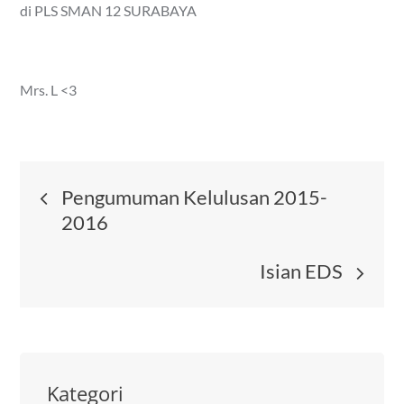
di PLS SMAN 12 SURABAYA
Mrs. L <3
Post
Pengumuman Kelulusan 2015-
2016
navigation
Isian EDS
Kategori