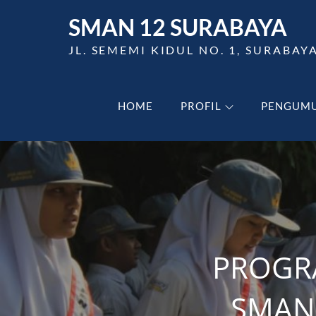
Skip
SMAN 12 SURABAYA
to
content
JL. SEMEMI KIDUL NO. 1, SURABAY
HOME
PROFIL
PENGUM
PROGR
SMAN 