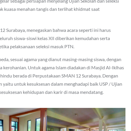
gelar sebagai persiapan menjelang Ujian Sekolah dan seleksi
ak kuasa menahan tangis dan terlihat khidmat saat
2 Surabaya, menegaskan bahwa acara seperti ini harus
seluruh siswa-siswi kelas XII diberikan kemudahan serta
etika pelaksanaan seleksi masuk PTN.
beda, sesuai agama yang dianut masing-masing siswa, dengan
 kerohanian. Untuk agama Islam diadakan di Masjid Al-Iklhas
n hindu berada di Perpustakaan SMAN 12 Surabaya. Dengan
n yaitu untuk kesuksesan dalam menghadapi baik USP / Ujian
kesuksesan kehidupan dan karir di masa mendatang.