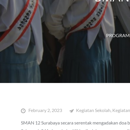
PROGRAM 
Posted
February 2, 2023
Kegiatan Sekolah
,
Kegiatan
on
SMAN 12 Surabaya secara serentak mengadakan doa be