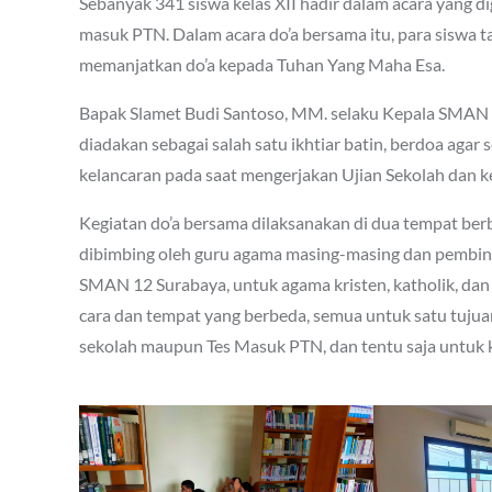
Sebanyak 341 siswa kelas XII hadir dalam acara yang di
masuk PTN. Dalam acara do’a bersama itu, para siswa t
memanjatkan do’a kepada Tuhan Yang Maha Esa.
Bapak Slamet Budi Santoso, MM. selaku Kepala SMAN 1
diadakan sebagai salah satu ikhtiar batin, berdoa agar 
kelancaran pada saat mengerjakan Ujian Sekolah dan k
Kegiatan do’a bersama dilaksanakan di dua tempat ber
dibimbing oleh guru agama masing-masing dan pembina
SMAN 12 Surabaya, untuk agama kristen, katholik, da
cara dan tempat yang berbeda, semua untuk satu tujua
sekolah maupun Tes Masuk PTN, dan tentu saja untuk 