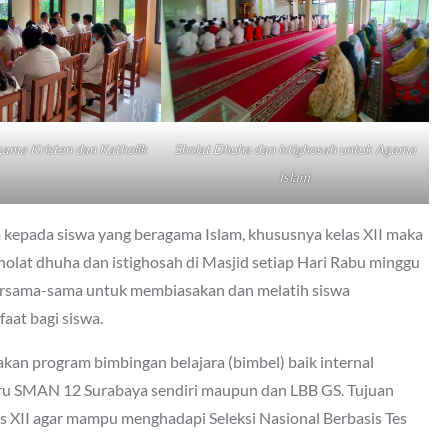
ama Kristen dan Katholik
Sholat Dhuha dan istighosah untuk Agama
Islam
 kepada siswa yang beragama Islam, khususnya kelas XII maka
lat dhuha dan istighosah di Masjid setiap Hari Rabu minggu
 bersama-sama untuk membiasakan dan melatih siswa
aat bagi siswa.
an program bimbingan belajara (bimbel) baik internal
uru SMAN 12 Surabaya sendiri maupun dan LBB GS. Tujuan
s XII agar mampu menghadapi Seleksi Nasional Berbasis Tes