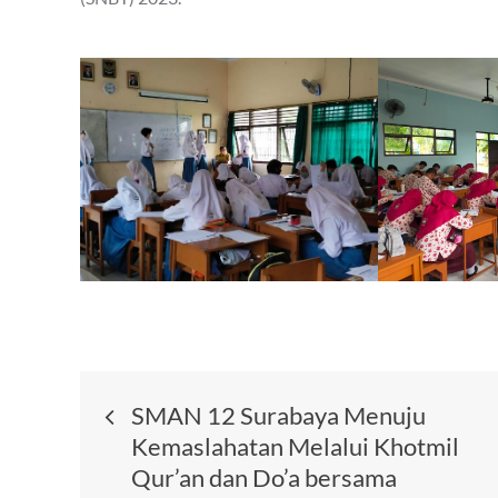
Post
SMAN 12 Surabaya Menuju
Kemaslahatan Melalui Khotmil
navigation
Qur’an dan Do’a bersama