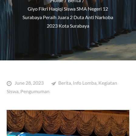
Home
Berita
Giyo Fikri Haqiqi Siswa SMA Negeri 12
Surabaya Peraih Juara 2 Duta Anti Narkoba
2023 Kota Surabaya
Posted
June 28, 2023
Berita
,
Info Lomba
,
Kegiatan
on
Siswa
,
Pengumuman