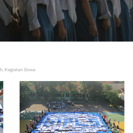
ah
,
Kegiatan Siswa