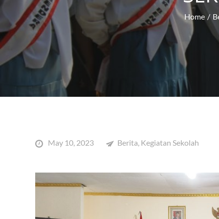
Home
B
Posted
May 10, 2023
Berita
,
Kegiatan Sekolah
on