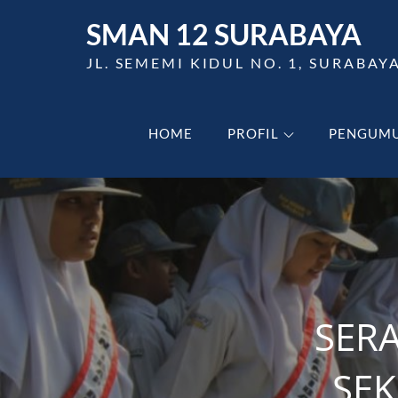
Skip
SMAN 12 SURABAYA
to
content
JL. SEMEMI KIDUL NO. 1, SURABAY
HOME
PROFIL
PENGUM
SER
SE