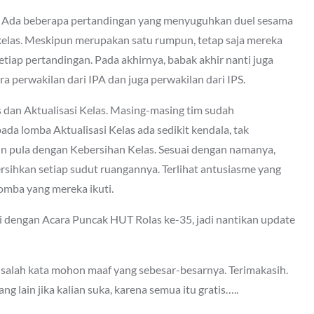
n 3. Ada beberapa pertandingan yang menyuguhkan duel sesama
 kelas. Meskipun merupakan satu rumpun, tetap saja mereka
etiap pertandingan. Pada akhirnya, babak akhir nanti juga
 perwakilan dari IPA dan juga perwakilan dari IPS.
s dan Aktualisasi Kelas. Masing-masing tim sudah
a lomba Aktualisasi Kelas ada sedikit kendala, tak
n pula dengan Kebersihan Kelas. Sesuai dengan namanya,
ersihkan setiap sudut ruangannya. Terlihat antusiasme yang
omba yang mereka ikuti.
i dengan Acara Puncak HUT Rolas ke-35, jadi nantikan update
ada salah kata mohon maaf yang sebesar-besarnya. Terimakasih.
g lain jika kalian suka, karena semua itu gratis…..