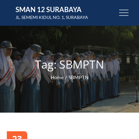
Skip
SMAN 12 SURABAYA
to
JL. SEMEMI KIDUL NO. 1, SURABAYA
content
Tag:
SBMPTN
Home
SBMPTN
23