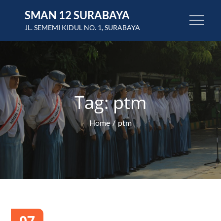
Skip
SMAN 12 SURABAYA
to
JL. SEMEMI KIDUL NO. 1, SURABAYA
content
Tag:
ptm
Home
ptm
07