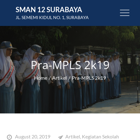
Skip
SMAN 12 SURABAYA
to
JL. SEMEMI KIDUL NO. 1, SURABAYA
content
Pra-MPLS 2k19
Home
Artikel
Pra-MPLS 2k19
Posted
August 20, 2019
Artikel
,
Kegiatan Sekolah