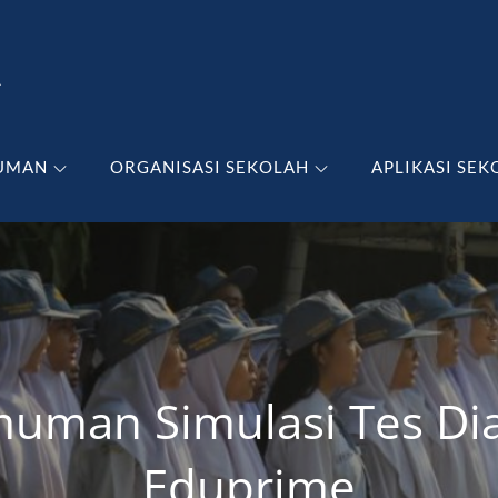
A
UMAN
ORGANISASI SEKOLAH
APLIKASI SEK
uman Simulasi Tes Dia
Eduprime