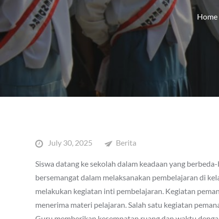
Home
Posted
July 30, 2025
Berita
on
Siswa datang ke sekolah dalam keadaan yang berbeda-
bersemangat dalam melaksanakan pembelajaran di kela
melakukan kegiatan inti pembelajaran. Kegiatan pema
menerima materi pelajaran. Salah satu kegiatan peman
Guru memberikan kesempatan ruang dan waktu denga