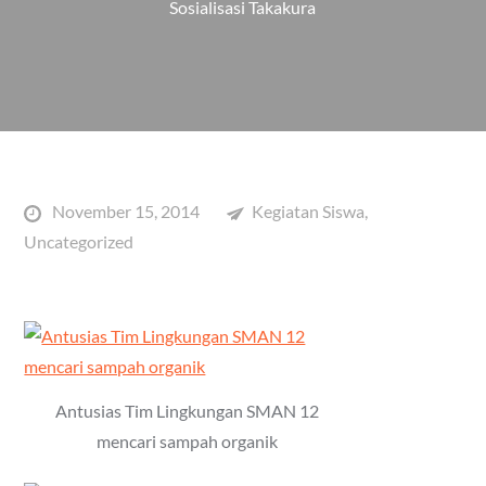
Sosialisasi Takakura
Posted
November 15, 2014
Kegiatan Siswa
,
on
Uncategorized
Antusias Tim Lingkungan SMAN 12
mencari sampah organik