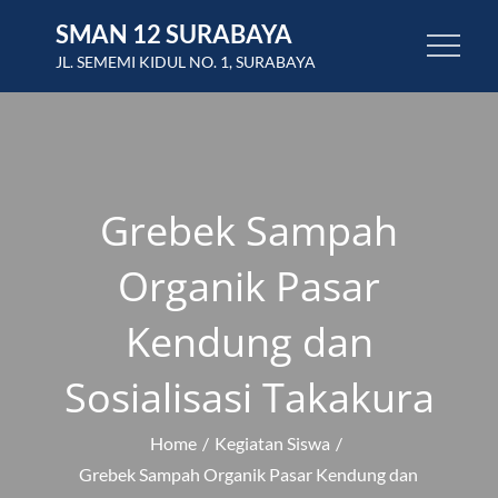
Skip
SMAN 12 SURABAYA
to
JL. SEMEMI KIDUL NO. 1, SURABAYA
content
Grebek Sampah
Organik Pasar
Kendung dan
Sosialisasi Takakura
Home
Kegiatan Siswa
Grebek Sampah Organik Pasar Kendung dan