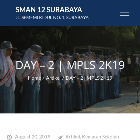
Skip
SMAN 12 SURABAYA
to
JL. SEMEMI KIDUL NO. 1, SURABAYA
content
DAY – 2 | MPLS 2K19
Home
Artikel
DAY – 2 | MPLS 2K19
Posted
August 20, 2019
Artikel
,
Kegiatan Sekolah