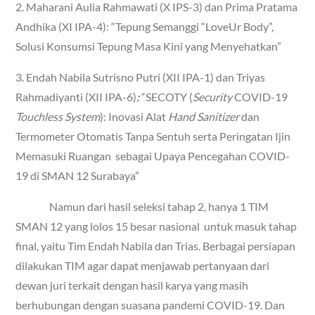
2. Maharani Aulia Rahmawati (X IPS-3) dan Prima Pratama
Andhika (XI IPA-4): “Tepung Semanggi “LoveUr Body”,
Solusi Konsumsi Tepung Masa Kini yang Menyehatkan”
3. Endah Nabila Sutrisno Putri (XII IPA-1) dan Triyas
Rahmadiyanti (XII IPA-6)
:
“SECOTY (
Security
COVID-19
Touchless System
): Inovasi Alat
Hand Sanitizer
dan
Termometer Otomatis Tanpa Sentuh serta Peringatan Ijin
Memasuki Ruangan sebagai Upaya Pencegahan COVID-
19 di SMAN 12 Surabaya”
Namun dari hasil seleksi tahap 2, hanya 1 TIM
SMAN 12 yang lolos 15 besar nasional untuk masuk tahap
final, yaitu Tim Endah Nabila dan Trias. Berbagai persiapan
dilakukan TIM agar dapat menjawab pertanyaan dari
dewan juri terkait dengan hasil karya yang masih
berhubungan dengan suasana pandemi COVID-19. Dan