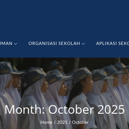
A
UMAN
ORGANISASI SEKOLAH
APLIKASI SEK
Month:
October 2025
Home
2025
October