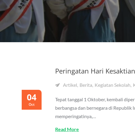
Peringatan Hari Kesaktia
Artikel
Berita
Kegiatan Sekolah
04
Tepat tanggal 1 Oktober, kembali diper
Oct
berbangsa dan bernegara di Republik I
memperingatinya,…
Read More