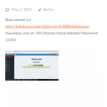
Posted
May 3, 2021
Berita
on
Buka alamat url
http://kelulusan.sman12sby.sch.id:8080/kelulusan/
masukkan user id : NIS (Nomor Induk Sekolah) Password :
12345